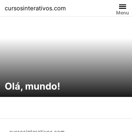
Skip
cursosinterativos.com
to
Menu
content
Olá, mundo!
cursosinterativos.com